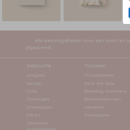
Een stijlvol kraambezoekboek met schildpadden en za
onderwaterillustraties om alle mooie herinneringen aa
kraamtijd te bewaren.
Alle benodigdheden voor een kaart en al
afgestemd
Geboorte
Trouwen
Jongens
Trouwkaarten
Meisjes
Save the date
Folie
Wedding stationery
Sluitzegels
Welkomstborden
Enveloppen
Jubileum
Extra's
Enveloppen
Geboorte
aankondiging