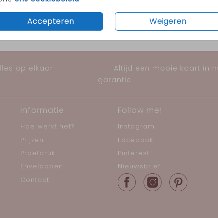
chte
Accepteren
Weigeren
n de
les op elkaar
Altijd een mooie kaart in 
garantie
Informatie
Follow me!
Hoe werkt het?
Instagram
Prijzen
Facebook
Proefdruk
Pinterest
Enveloppen
Nieuwsbrief
Contact