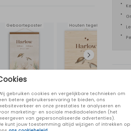
het
Ke
Gr
et
rest
Geboorteposter
Houten tegeltje
Le
Pe
aar
e
samen
Prijzen
edruk
Cookies
Wij gebruiken cookies en vergelijkbare technieken om
Kraambezoekboek
Kraambezoekboek
K
een betere gebruikerservaring te bieden, ons
websiteverkeer en onze prestaties te analyseren en
voor marketing- en sociale mediadoeleinden (het
weergeven van gepersonaliseerde advertenties).
Je kunt jouw toestemming altijd wijzigen of intrekken op
ons
ons cookiebeleid
.