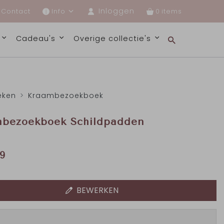
Inloggen
Contact
Info
0
s
Cadeau's
Overige collectie's
eken
Kraambezoekboek
bezoekboek Schildpadden
9
BEWERKEN