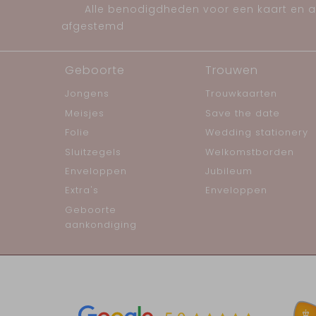
Alle benodigdheden voor een kaart en al
afgestemd
Geboorte
Trouwen
Jongens
Trouwkaarten
Meisjes
Save the date
Folie
Wedding stationery
Sluitzegels
Welkomstborden
Enveloppen
Jubileum
Extra's
Enveloppen
Geboorte
aankondiging