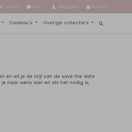
Inloggen
Contact
Info
0
s
Cadeau's
Overige collectie's
en en wil je de stijl van de save the date
s je naar wens aan en als het nodig is,