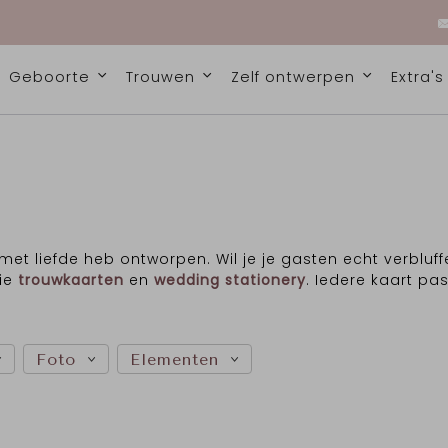
Geboorte
Trouwen
Zelf ontwerpen
Extra'
 met liefde heb ontworpen. Wil je je gasten echt verbluff
tie
trouwkaarten
en
wedding stationery
. Iedere kaart pa
Foto
Elementen