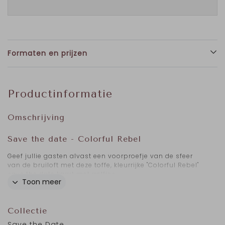
Formaten en prijzen
Productinformatie
Omschrijving
Save the date - Colorful Rebel
Geef jullie gasten alvast een voorproefje van de sfeer
van de bruiloft met deze toffe, kleurrijke "Colorful Rebel"
save the date kaart met golfjes.
Toon meer
Deze save the date kaart is volledig naar wens aan te
passen, zodat ze naadloos aansluiten bij de trouwkaart
en het thema van jullie bruiloft.
Collectie
Save the Date