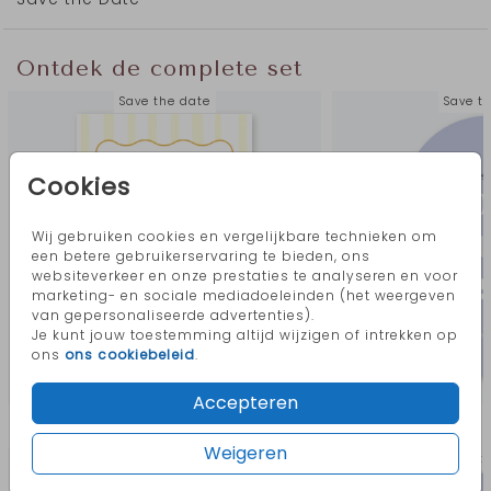
Of jullie nu kiezen voor een vrolijke en bonte stijl of een
subtiel gekleurd palet, alles is mogelijk. In onze
online
kaarteneditor
pas je eenvoudig kleuren, lettertypes en
Ontdek de complete set
achtergronden aan.
Save the date
Save t
Cookies
Wij gebruiken cookies en vergelijkbare technieken om
een betere gebruikerservaring te bieden, ons
websiteverkeer en onze prestaties te analyseren en voor
marketing- en sociale mediadoeleinden (het weergeven
van gepersonaliseerde advertenties).
Je kunt jouw toestemming altijd wijzigen of intrekken op
ons
ons cookiebeleid
.
Accepteren
Meer in deze stijl
Weigeren
Save the date
Save t