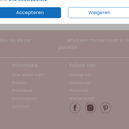
Accepteren
Weigeren
les op elkaar
Altijd een mooie kaart in 
garantie
Informatie
Follow me!
Hoe werkt het?
Instagram
Prijzen
Facebook
Proefdruk
Pinterest
Enveloppen
Nieuwsbrief
Contact