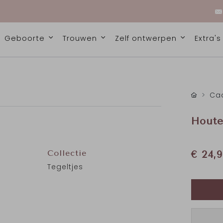
Geboorte
Trouwen
Zelf ontwerpen
Extra'
Cad
Houte
Collectie
€ 24,9
Tegeltjes
g aan
rkamer