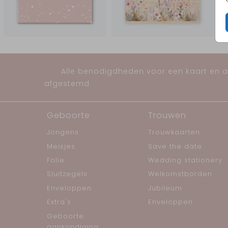
Alle benodigdheden voor een kaart en al
afgestemd
Geboorte
Trouwen
Jongens
Trouwkaarten
Meisjes
Save the date
Folie
Wedding stationery
Sluitzegels
Welkomstborden
Enveloppen
Jubileum
Extra's
Enveloppen
Geboorte
aankondiging