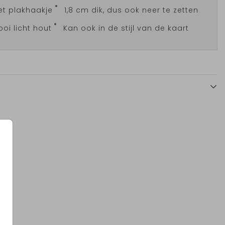
t plakhaakje
1,8 cm dik, dus ook neer te zetten
oi licht hout
Kan ook in de stijl van de kaart
Tegeltje