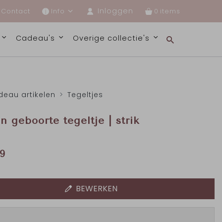
Inloggen
Contact
Info
0
s
Cadeau's
Overige collectie's
eau artikelen
Tegeltjes
n geboorte tegeltje | strik
9
BEWERKEN