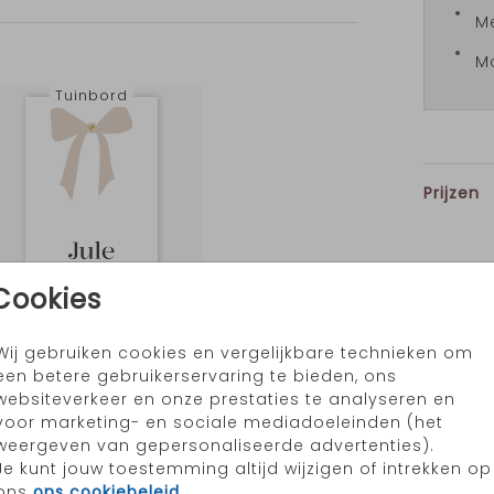
Me
Mo
ek
Tuinbord
st dit
Prijzen
Cookies
Wij gebruiken cookies en vergelijkbare technieken om
Houten tegeltje
Houten tegeltje
een betere gebruikerservaring te bieden, ons
websiteverkeer en onze prestaties te analyseren en
voor marketing- en sociale mediadoeleinden (het
weergeven van gepersonaliseerde advertenties).
Je kunt jouw toestemming altijd wijzigen of intrekken op
ons
ons cookiebeleid
.