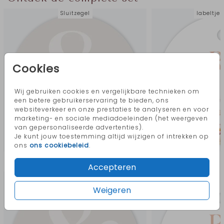
Sluitzegel
labeltje
Cookies
Wij gebruiken cookies en vergelijkbare technieken om
een betere gebruikerservaring te bieden, ons
websiteverkeer en onze prestaties te analyseren en voor
marketing- en sociale mediadoeleinden (het weergeven
van gepersonaliseerde advertenties).
Je kunt jouw toestemming altijd wijzigen of intrekken op
ons
ons cookiebeleid
.
Meer in deze stijl
Accepteren
Sluitzegel
labeltje
Weigeren