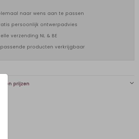
elemaal naar wens aan te passen
atis persoonlijk ontwerpadvies
elle verzending NL & BE
jpassende producten verkrijgbaar
n en prijzen