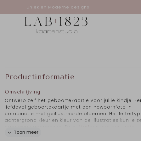
Uniek en Moderne designs
Productinformatie
Omschrijving
Ontwerp zelf het geboortekaartje voor jullie kindje. Ee
liefdevol geboortekaartje met een newbornfoto in
combinatie met geïllustreerde bloemen. Het lettertyp
achtergrond kleur en kleur van de illustraties kun je ze
naar wens aanpassen. Foto:
Marloes van der Linde
Toon meer
Fotografie.