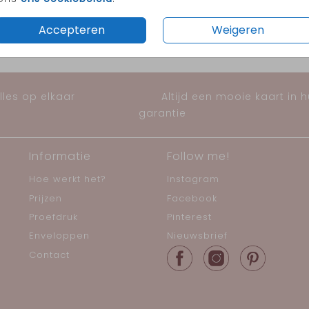
Accepteren
Weigeren
les op elkaar
Altijd een mooie kaart in 
garantie
Informatie
Follow me!
Hoe werkt het?
Instagram
Prijzen
Facebook
Proefdruk
Pinterest
Enveloppen
Nieuwsbrief
Contact