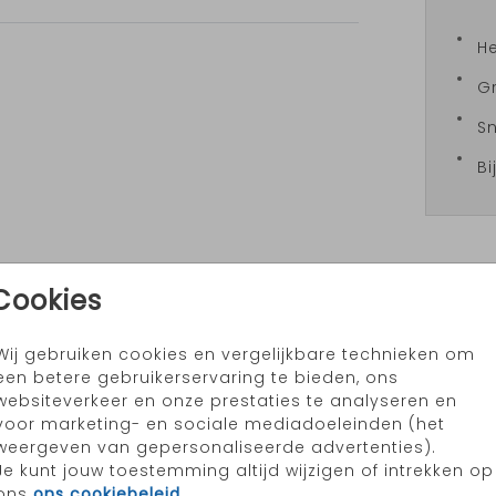
H
Gr
Sn
Bi
Cookies
Formate
Wij gebruiken cookies en vergelijkbare technieken om
een betere gebruikerservaring te bieden, ons
websiteverkeer en onze prestaties te analyseren en
voor marketing- en sociale mediadoeleinden (het
weergeven van gepersonaliseerde advertenties).
Je kunt jouw toestemming altijd wijzigen of intrekken op
ons
ons cookiebeleid
.