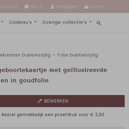
Inloggen
Contact
Info
0
s
Cadeau's
Overige collectie's
iekaarten Dubbelzijdig
Folie Dubbelzijdig
geboortekaartje met geïllustreerde
en in goudfolie
BEWERKEN
Bestel gemakkelijk een proefdruk voor
€ 2,50