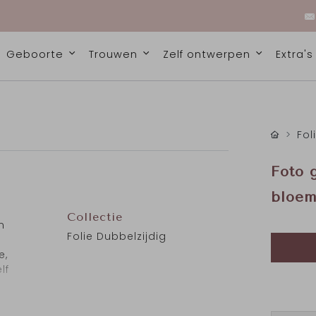
Geboorte
Trouwen
Zelf ontwerpen
Extra'
Fol
Foto 
bloem
Collectie
n
Folie Dubbelzijdig
e,
lf