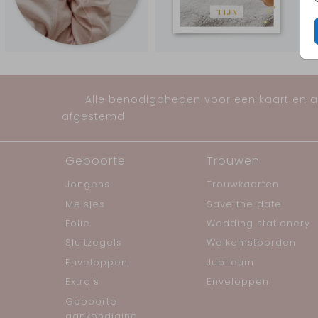
Alle benodigdheden voor een kaart en al
afgestemd
Geboorte
Trouwen
Jongens
Trouwkaarten
Meisjes
Save the date
Folie
Wedding stationery
Sluitzegels
Welkomstborden
Enveloppen
Jubileum
Extra's
Enveloppen
Geboorte
aankondiging