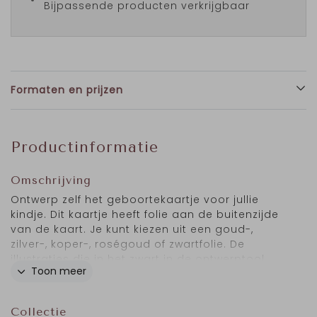
Bijpassende producten verkrijgbaar
Formaten en prijzen
Productinformatie
Omschrijving
Ontwerp zelf het geboortekaartje voor jullie
kindje. Dit kaartje heeft folie aan de buitenzijde
van de kaart. Je kunt kiezen uit een goud-,
zilver-, koper-, roségoud of zwartfolie. De
illustraties die in het zwart in de ontwerptool
Toon meer
staan, kunnen worden gedrukt in folie.
Collectie