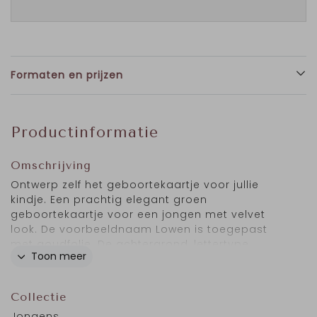
Formaten en prijzen
Productinformatie
Omschrijving
Ontwerp zelf het geboortekaartje voor jullie
kindje. Een prachtig elegant groen
geboortekaartje voor een jongen met velvet
look. De voorbeeldnaam Lowen is toegepast
met goudfolie. De achtergrond, lettertype,
Toon meer
kleuren én folie van het geboortekaartje kun je
zelf naar wens aanpassen.
Collectie
Jongens