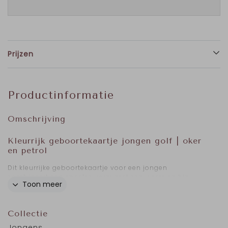
Prijzen
Productinformatie
Omschrijving
Kleurrijk geboortekaartje jongen golf | oker
en petrol
Dit kleurrijke geboortekaartje voor een jongen
combineert een speelse vorm met een warm en hip
Toon meer
kleurenpalet van oker en petrol. De strepen geven het
ontwerp een levendig karakter en zorgen voor een frisse,
moderne uitstraling.
Collectie
De kaart is gevouwen met de vouw aan de bovenzijde en
Jongens