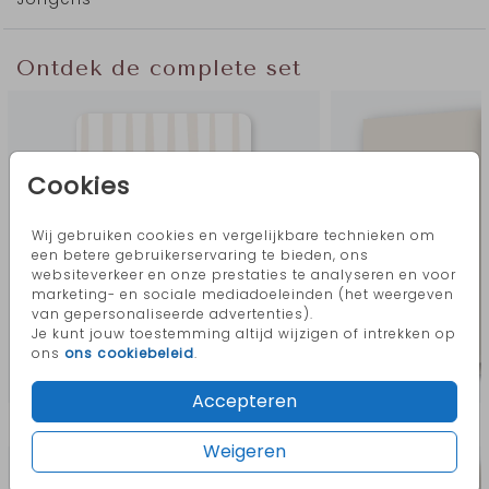
heeft een bijzondere golvende vorm aan de onderkant.
Op de voorzijde zijn glansaccenten toegepast, waardoor
de elementen subtiel oplichten en het geboortekaartje
extra diepte en luxe krijgt.
Ontdek de complete set
Dankzij de krachtige kleuren ende strepen is dit
geboortekaartje vrolijk en opvallend.
In de online editor pas je het geboortekaartje eenvoudig
Cookies
aan. Zo stem je teksten, kleuren en details volledig af op
jullie wensen en maak je het kaartje persoonlijk voor
jullie zoon.
Wij gebruiken cookies en vergelijkbare technieken om
een betere gebruikerservaring te bieden, ons
Geboortekaartje Borre.
websiteverkeer en onze prestaties te analyseren en voor
marketing- en sociale mediadoeleinden (het weergeven
van gepersonaliseerde advertenties).
Je kunt jouw toestemming altijd wijzigen of intrekken op
ons
ons cookiebeleid
.
Accepteren
Meer in deze stijl
Weigeren