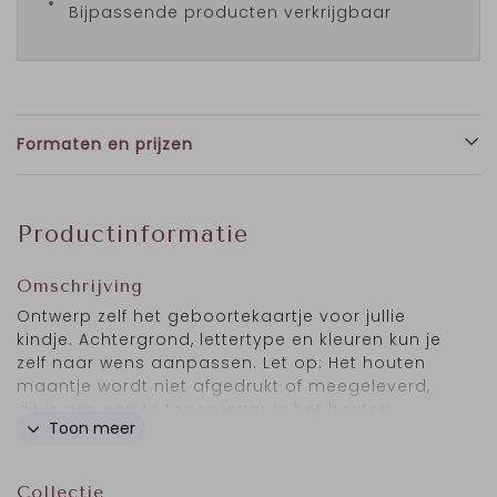
Bijpassende producten verkrijgbaar
Formaten en prijzen
Productinformatie
Omschrijving
Ontwerp zelf het geboortekaartje voor jullie
kindje. Achtergrond, lettertype en kleuren kun je
zelf naar wens aanpassen. Let op: Het houten
maantje wordt niet afgedrukt of meegeleverd,
dit is om aan te tonen waar je het houten
Toon meer
maantje kunt plaatsen. Bestel
hier
de houten
elementjes of bestel een
sample setje
met de
proefdruk mee. Prachtig op Oud-hollands
Collectie