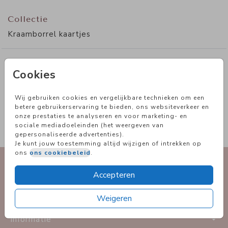
formaat dan het geboortekaartje, bijvoorbeeld in
8x8 of 11x11 cm.
Collectie
br> Het kraamfeest kaartje stuur je los mee met
Kraamborrel kaartjes
het geboortekaartje of je bindt het kaartje vast
We zijn momenteel even uit de lucht.
Cookies
met een mooie
paperclip
of een
We zijn bezig met noodzakelijk onderhoud. Ververs de pagina
over enkele minuten. De aanpassingen blijven behouden.
Wij gebruiken cookies en vergelijkbare technieken om een
betere gebruikerservaring te bieden, ons websiteverkeer en
touwtje
. Het hele ontwerp pas je naar
onze prestaties te analyseren en voor marketing- en
sociale mediadoeleinden (het weergeven van
wens aan, prachtig op calco papier.
Pagina vernieuwen
gepersonaliseerde advertenties).
Je kunt jouw toestemming altijd wijzigen of intrekken op
ons
ons cookiebeleid
.
Geboorte
Accepteren
Trouwen
Weigeren
Informatie