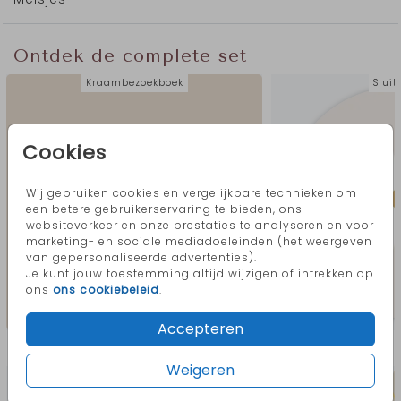
Ontdek de complete set
Kraambezoekboek
Sluit
Cookies
Wij gebruiken cookies en vergelijkbare technieken om
een betere gebruikerservaring te bieden, ons
websiteverkeer en onze prestaties te analyseren en voor
marketing- en sociale mediadoeleinden (het weergeven
van gepersonaliseerde advertenties).
Je kunt jouw toestemming altijd wijzigen of intrekken op
ons
ons cookiebeleid
.
Accepteren
Meer in deze stijl
Weigeren