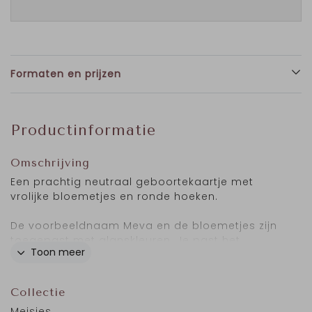
Formaten en prijzen
Productinformatie
Omschrijving
Een prachtig neutraal geboortekaartje met
vrolijke bloemetjes en ronde hoeken.
De voorbeeldnaam Meva en de bloemetjes zijn
toegepast met glanskleuren. Je past het
Toon meer
geboortekaartje eenvoudig naar jouw smaak
aan in de online kaarteneditor.
Collectie
Meisjes