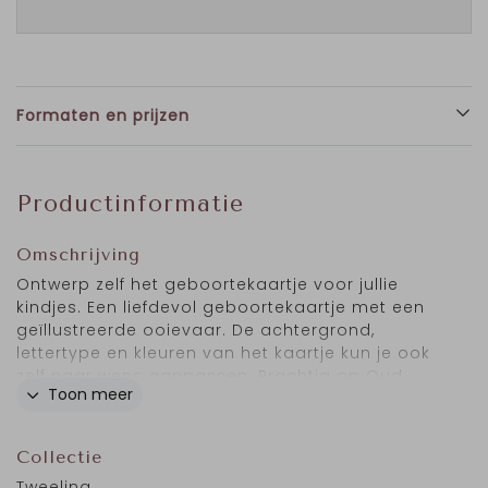
Formaten en prijzen
Productinformatie
Omschrijving
Ontwerp zelf het geboortekaartje voor jullie
kindjes. Een liefdevol geboortekaartje met een
geïllustreerde ooievaar. De achtergrond,
lettertype en kleuren van het kaartje kun je ook
zelf naar wens aanpassen. Prachtig op Oud
Toon meer
Hollands papier.
Collectie
Tweeling