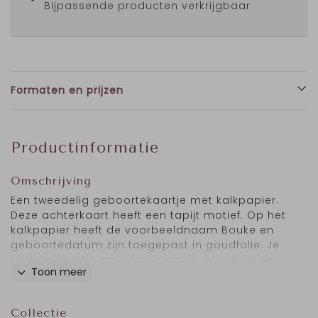
Bijpassende producten verkrijgbaar
Formaten en prijzen
Productinformatie
Omschrijving
Een tweedelig geboortekaartje met kalkpapier.
Deze achterkaart heeft een tapijt motief. Op het
kalkpapier heeft de voorbeeldnaam Bouke en
geboortedatum zijn toegepast in goudfolie. Je
kunt de kaart naar wens aanpassen. Maak de
Toon meer
transparante kaart vast aan de achterkaart met
een
touwtje of fluweel lint
een
paperclip
of een
splitpen
Collectie