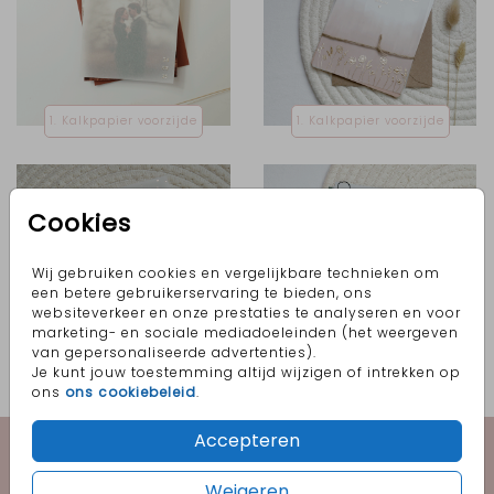
1. Kalkpapier voorzijde
1. Kalkpapier voorzijde
Cookies
Wij gebruiken cookies en vergelijkbare technieken om
een betere gebruikerservaring te bieden, ons
websiteverkeer en onze prestaties te analyseren en voor
marketing- en sociale mediadoeleinden (het weergeven
van gepersonaliseerde advertenties).
Je kunt jouw toestemming altijd wijzigen of intrekken op
1. Kalkpapier voorzijde
1. Kalkpapier voorzijde
ons
ons cookiebeleid
.
Accepteren
Geboorte
Weigeren