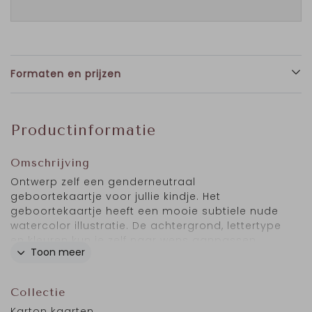
Formaten en prijzen
Productinformatie
Omschrijving
Ontwerp zelf een genderneutraal
geboortekaartje voor jullie kindje. Het
geboortekaartje heeft een mooie subtiele nude
watercolor illustratie. De achtergrond, lettertype
en kleuren kun je zelf naar wens aanpassen.
Toon meer
Collectie
Karton kaarten