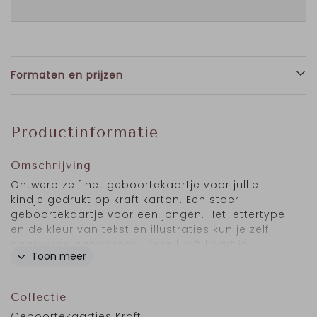
Formaten en prijzen
Productinformatie
Omschrijving
Ontwerp zelf het geboortekaartje voor jullie
kindje gedrukt op kraft karton. Een stoer
geboortekaartje voor een jongen. Het lettertype
en de kleur van tekst en illustraties kun je zelf
naar wens aanpassen. Deze kraft kaart is
Toon meer
bedrukt met witte inkt wat het geboortekaartje
nog unieker maakt. Graag een andere
afbeelding? Gebruik alleen de 'zwarte'
Collectie
afbeeldingen uit de beeldbank en geef de
Geboortekaartjes Kraft