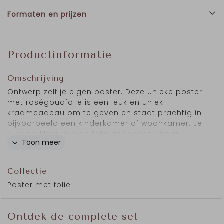
Formaten en prijzen
Productinformatie
Omschrijving
Ontwerp zelf je eigen poster. Deze unieke poster
met roségoudfolie is een leuk en uniek
kraamcadeau om te geven en staat prachtig in
bijvoorbeeld een kinderkamer of woonkamer. Je
kunt de kleur van de folie aanpassen naar
Toon meer
goud-, zilver-, koper of zwartfolie. Het lettertype
en de achtergrondkleur kun je ook wijzigen.
Collectie
Poster met folie
Ontdek de complete set