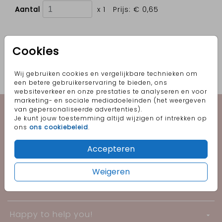
Aantal
x 1
Prijs:
€ 0,65
Cookies
OMSCHRIJVING
goud 15 x 11
Wij gebruiken cookies en vergelijkbare technieken om
een betere gebruikerservaring te bieden, ons
Prijs:
€ 0,65
per 1
websiteverkeer en onze prestaties te analyseren en voor
marketing- en sociale mediadoeleinden (het weergeven
Geboorte
van gepersonaliseerde advertenties).
Je kunt jouw toestemming altijd wijzigen of intrekken op
ons
ons cookiebeleid
.
Trouwen
Accepteren
Informatie
Weigeren
Follow me!
Happy to help you!