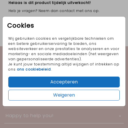
Helaas is dit product tijdelijk uitverkocht!
Heb je vragen? Neem dan contact met ons op.
Cookies
OMSCHRIJVING
oud-hollands 15 x 11
Wij gebruiken cookies en vergelijkbare technieken om
Prijs:
€ 0,60
per 1
een betere gebruikerservaring te bieden, ons
websiteverkeer en onze prestaties te analyseren en voor
Geboorte
marketing- en sociale mediadoeleinden (het weergeven
van gepersonaliseerde advertenties).
Je kunt jouw toestemming altijd wijzigen of intrekken op
Trouwen
ons
ons cookiebeleid
.
Accepteren
Informatie
Weigeren
Follow me!
Happy to help you!