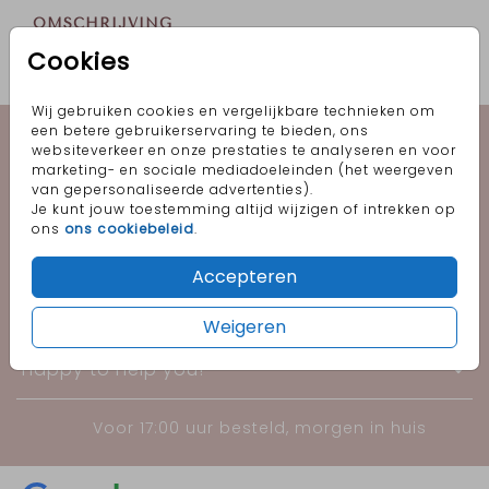
OMSCHRIJVING
oud-hollands 22 x 11
Cookies
Prijs:
€ 0,65
per 1
Wij gebruiken cookies en vergelijkbare technieken om
Geboorte
een betere gebruikerservaring te bieden, ons
websiteverkeer en onze prestaties te analyseren en voor
marketing- en sociale mediadoeleinden (het weergeven
Trouwen
van gepersonaliseerde advertenties).
Je kunt jouw toestemming altijd wijzigen of intrekken op
ons
ons cookiebeleid
.
Informatie
Accepteren
Follow me!
Weigeren
Happy to help you!
Voor 17:00 uur besteld, morgen in huis