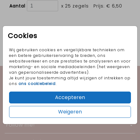
Aantal
x 25 zegels
Prijs:
€ 6,50
Cookies
OMSCHRIJVING
Sluitzegels in de vorm van een gouden hart. Het
hartje maakt deze sluitzegel helemaal af.
Wij gebruiken cookies en vergelijkbare technieken om
een betere gebruikerservaring te bieden, ons
Prijs:
€ 6,50
websiteverkeer en onze prestaties te analyseren en voor
per 25 zegels
marketing- en sociale mediadoeleinden (het weergeven
van gepersonaliseerde advertenties).
Geboorte
Je kunt jouw toestemming altijd wijzigen of intrekken op
ons
ons cookiebeleid
.
Trouwen
Accepteren
Informatie
Weigeren
Follow me!