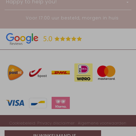
Happy to help you!
Voor 17:00 uur besteld, morgen in huis
Cookiebeleid
Privacy disclaimer
Algemene voorwaarden
© 2020-2026 Lab 1823
IN WINKELMANDJE