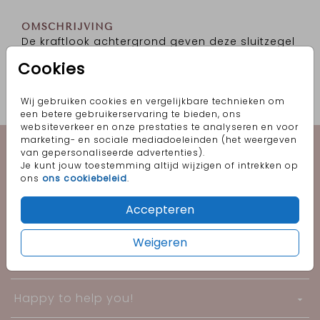
OMSCHRIJVING
De kraftlook achtergrond geven deze sluitzegel
een stoere en robuuste uitstraling. De tekst
Cookies
hoera geeft dit design een feestelijk tintje. Mooi
bij onze kraftpapieren envelop.
Wij gebruiken cookies en vergelijkbare technieken om
Prijs:
€ 6,50
een betere gebruikerservaring te bieden, ons
per 25 zegels
websiteverkeer en onze prestaties te analyseren en voor
marketing- en sociale mediadoeleinden (het weergeven
Geboorte
van gepersonaliseerde advertenties).
Je kunt jouw toestemming altijd wijzigen of intrekken op
ons
ons cookiebeleid
.
Trouwen
Accepteren
Informatie
Weigeren
Follow me!
Happy to help you!