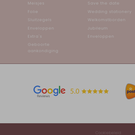
Meisjes
Save the date
Folie
Wedding stationery
Sluitzegels
Welkomstborden
Enveloppen
Jubileum
Extra's
Enveloppen
Geboorte
aankondiging
Cookiebeleid