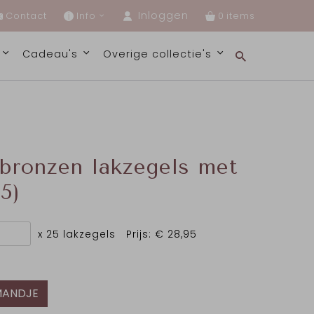
Inloggen
Contact
Info
0
s
Cadeau's
Overige collectie's
 bronzen lakzegels met
25)
x 25 lakzegels
Prijs:
€ 28,95
MANDJE