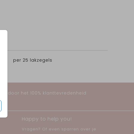
,95
per 25 lakzegels
huis door het 100% klanttevredenheid
Happy to help you!
Vragen? Of even sparren over je