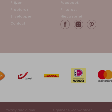
Prijzen
Facebook
Proefdruk
Pinterest
Enveloppen
Nieuwsbrief
Contact
Privacy disclaimer
Algemene voorwaarden
©