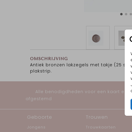
OMSCHRIJVING
Antiek bronzen lakzegels met takje (25 stuk
plakstrip.
Alle benodigdheden voor een kaart en al
afgestemd
Geboorte
Trouwen
Jongens
Trouwkaarten