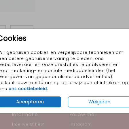
Cookies
Wij gebruiken cookies en vergelijkbare technieken om
Prijs:
€ 28
een betere gebruikerservaring te bieden, ons
s). Formaat: ⌀ 3 cm en inclusief
websiteverkeer en onze prestaties te analyseren en
voor marketing- en sociale mediadoeleinden (het
weergeven van gepersonaliseerde advertenties).
Je kunt jouw toestemming altijd wijzigen of intrekken op
ons
ons cookiebeleid
.
les op elkaar
Altijd een mooie kaart in 
garantie
Accepteren
Weigeren
Informatie
Follow me!
Hoe werkt het?
Instagram