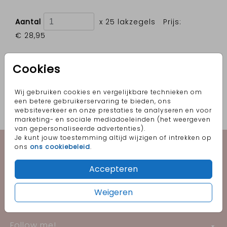
Aantal
x 25 lakzegels
Prijs:
€ 28,95
Cookies
OMSCHRIJVING
Antiek gouden lakzegels met takje (25 stuks).
Wij gebruiken cookies en vergelijkbare technieken om
een betere gebruikerservaring te bieden, ons
Formaat: ⌀ 3 cm en inclusief plakstrip.
websiteverkeer en onze prestaties te analyseren en voor
marketing- en sociale mediadoeleinden (het weergeven
Prijs:
€ 28,95
per 25 lakzegels
van gepersonaliseerde advertenties).
Je kunt jouw toestemming altijd wijzigen of intrekken op
Geboorte
ons
ons cookiebeleid
.
Accepteren
Trouwen
Weigeren
Informatie
Follow me!