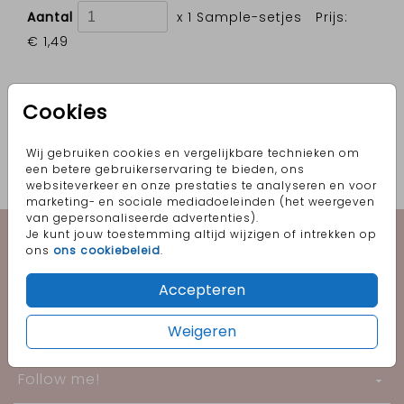
Aantal
x 1 Sample-setjes
Prijs:
€ 1,49
Cookies
OMSCHRIJVING
Sampleset van vijf kleuren strikjes: oudroze,
Wij gebruiken cookies en vergelijkbare technieken om
goud, blauw, mintgroen en olijfgroen.
een betere gebruikerservaring te bieden, ons
websiteverkeer en onze prestaties te analyseren en voor
Prijs:
€ 1,49
per 1 Sample-setjes
marketing- en sociale mediadoeleinden (het weergeven
van gepersonaliseerde advertenties).
Geboorte
Je kunt jouw toestemming altijd wijzigen of intrekken op
ons
ons cookiebeleid
.
Trouwen
Accepteren
Informatie
Weigeren
Follow me!