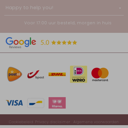
Happy to help you!
Voor 17:00 uur besteld, morgen in huis
Cookiebeleid
Privacy disclaimer
Algemene voorwaarden