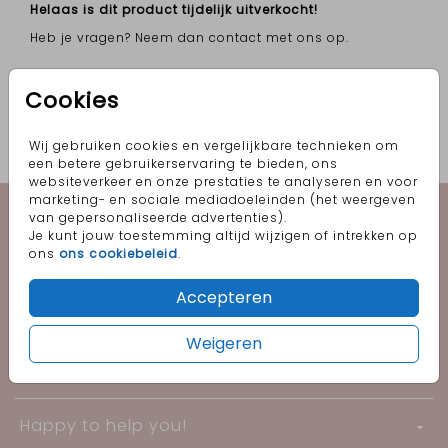
Helaas is dit product tijdelijk uitverkocht!
Heb je vragen? Neem dan contact met ons op.
OMSCHRIJVING
Cookies
Hippe witte sluitzegel met in het midden een
echt goudfolie hartje
Wij gebruiken cookies en vergelijkbare technieken om
een betere gebruikerservaring te bieden, ons
Prijs:
€ 6,50
per 25 zegels
websiteverkeer en onze prestaties te analyseren en voor
marketing- en sociale mediadoeleinden (het weergeven
Geboorte
van gepersonaliseerde advertenties).
Je kunt jouw toestemming altijd wijzigen of intrekken op
ons
ons cookiebeleid
.
Trouwen
Accepteren
Informatie
Weigeren
Follow me!
Happy to help you!