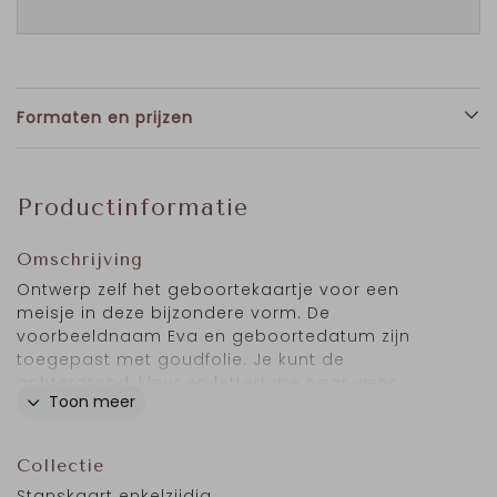
Formaten en prijzen
Productinformatie
Omschrijving
Ontwerp zelf het geboortekaartje voor een
meisje in deze bijzondere vorm. De
voorbeeldnaam Eva en geboortedatum zijn
toegepast met goudfolie. Je kunt de
achtergrond, kleur en lettertype naar wens
Toon meer
aanpassen en het geboortekaartje
personaliseren.
Collectie
Stanskaart enkelzijdig