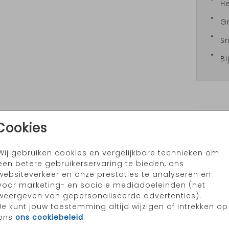
H
Gr
Sn
Bi
Formate
Cookies
Wij gebruiken cookies en vergelijkbare technieken om
een betere gebruikerservaring te bieden, ons
websiteverkeer en onze prestaties te analyseren en
voor marketing- en sociale mediadoeleinden (het
weergeven van gepersonaliseerde advertenties).
Je kunt jouw toestemming altijd wijzigen of intrekken op
ons
ons cookiebeleid
.