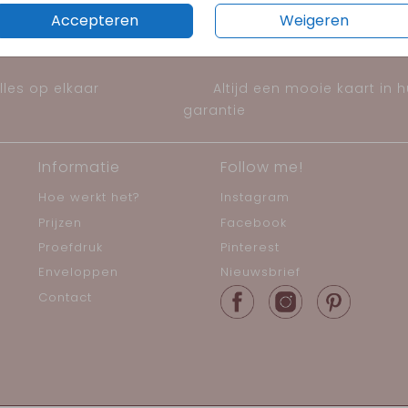
Accepteren
Weigeren
les op elkaar
Altijd een mooie kaart in 
garantie
Informatie
Follow me!
Hoe werkt het?
Instagram
Prijzen
Facebook
Proefdruk
Pinterest
Enveloppen
Nieuwsbrief
Contact