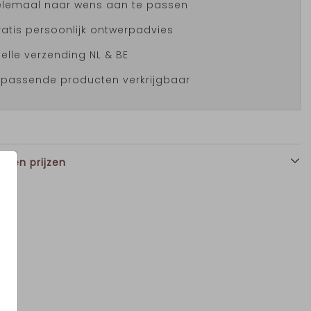
elemaal naar wens aan te passen
atis persoonlijk ontwerpadvies
elle verzending NL & BE
jpassende producten verkrijgbaar
n en prijzen