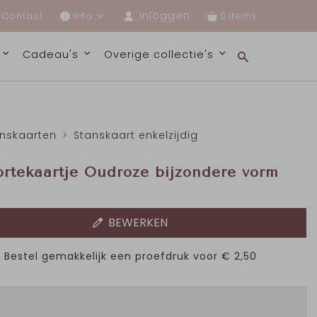
Inloggen
Contact
Info
0
s
Cadeau's
Overige collectie's
nskaarten
Stanskaart enkelzijdig
rtekaartje Oudroze bijzondere vorm
BEWERKEN
Bestel gemakkelijk een proefdruk voor
€ 2,50