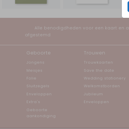
Alle benodigdheden voor een kaart en al
afgestemd
Geboorte
Trouwen
Jongens
Trouwkaarten
Meisjes
Save the date
Folie
Wedding stationery
Sluitzegels
Welkomstborden
Enveloppen
Jubileum
Extra's
Enveloppen
Geboorte
aankondiging