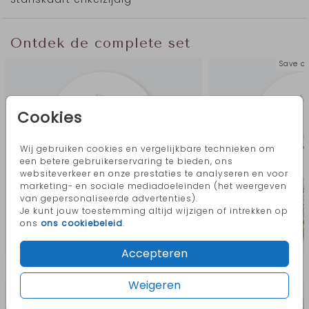
Ontdek de complete set
Save o
Cookies
Wij gebruiken cookies en vergelijkbare technieken om
een betere gebruikerservaring te bieden, ons
websiteverkeer en onze prestaties te analyseren en voor
marketing- en sociale mediadoeleinden (het weergeven
van gepersonaliseerde advertenties).
Je kunt jouw toestemming altijd wijzigen of intrekken op
ons
ons cookiebeleid
.
Accepteren
Meer in deze stijl
Weigeren