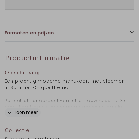
Formaten en prijzen
Productinformatie
Omschrijving
Een prachtig moderne menukaart met bloemen
in Summer Chique thema.
Perfect als onderdeel van jullie trouwhuisstijl. De
menukaart pas je eenvoudig naar wens aan in
Toon meer
de online editor.
Collectie
Stanskaart enkelzijdig