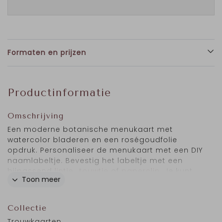
Formaten en prijzen
Productinformatie
Omschrijving
Een moderne botanische menukaart met
watercolor bladeren en een roségoudfolie
opdruk. Personaliseer de menukaart met een DIY
naamlabeltje. Bevestig het labeltje met een
bijpassend
lintje.
,
touwtje
of
paperclip
. Je kunt
Toon meer
de kleur van de folie aanpassen naar goud-,
zilver-, koper of zwartfolie. Het lettertype en de
kleur van de teksten kun je ook aanpassen.
Collectie
Trouwkaarten