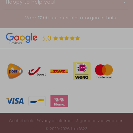
Happy to help you!
Voor 17:00 uur besteld, morgen in huis
Cookiebeleid
Privacy disclaimer
Algemene voorwaarden
© 2020-2026 Lab 1823