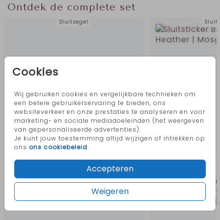
Ontdek de complete set
Sluitzegel
Sluit
Cookies
Wij gebruiken cookies en vergelijkbare technieken om
een betere gebruikerservaring te bieden, ons
websiteverkeer en onze prestaties te analyseren en voor
marketing- en sociale mediadoeleinden (het weergeven
van gepersonaliseerde advertenties).
Je kunt jouw toestemming altijd wijzigen of intrekken op
ons
ons cookiebeleid
.
Meer in deze stijl
Accepteren
Sluitzegel
Sluit
Weigeren