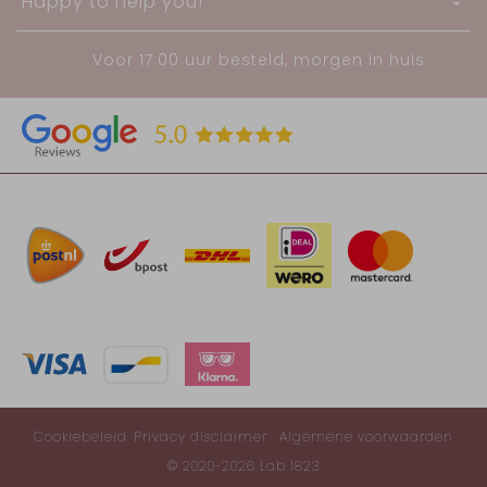
Happy to help you!
Voor 17:00 uur besteld, morgen in huis
Cookiebeleid
Privacy disclaimer
Algemene voorwaarden
© 2020-2026 Lab 1823