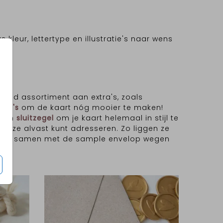
as kleur, lettertype en illustratie's naar wens
breed assortiment aan extra's, zoals
xtra's
om de kaart nóg mooier te maken!
p
en
sluitzegel
om je kaart helemaal in stijl te
 je ze alvast kunt adresseren. Zo liggen ze
roefdruk samen met de sample envelop wegen