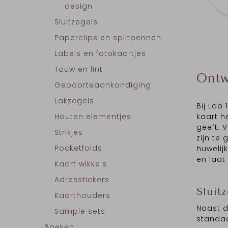
design
Sluitzegels
Paperclips en splitpennen
Labels en fotokaartjes
Touw en lint
Ontw
Geboorteaankondiging
Lakzegels
Bij Lab
kaart h
Houten elementjes
geeft. V
Strikjes
zijn te
Pocketfolds
huwelij
en laat 
Kaart wikkels
Adresstickers
Sluit
Kaarthouders
Naast d
Sample sets
standaa
Boeken