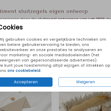
timent sluitzegels eigen ontwerp
 inspireren door de s
luitzegel ontwerpen van Lab 1823
. P
Cookies
Wij gebruiken cookies en vergelijkbare technieken om
oppen en extra’s
een betere gebruikerservaring te bieden, ons
chtig compleet pakketje. Ik ben er dol op! Kies uit een 
websiteverkeer en onze prestaties te analyseren en
o label
,
houten elementje
,
lintje
of één van de andere
e
voor marketing- en sociale mediadoeleinden (het
ijk verstuur je je kaart in een mooie bijpassende
envelo
weergeven van gepersonaliseerde advertenties).
en. De enveloppen kun je al in het voren bestellen zodat
Je kunt jouw toestemming altijd wijzigen of intrekken op
aar voordat jullie kleintje zich meldt. Tip: Laat de p
ons
ons cookiebeleid
.
e de envelop voldoende frankeert.
Accepteren
Weigeren