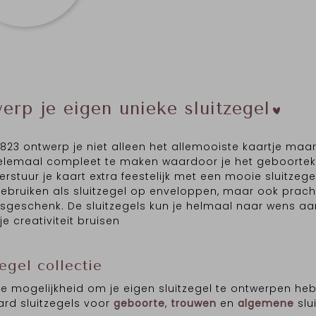
erp je eigen unieke sluitzegel
 1823 ontwerp je niet alleen het allemooiste kaartje ma
elemaal compleet te maken waardoor je het geboortekaa
erstuur je kaart extra feestelijk met een mooie sluitzegel
 gebruiken als sluitzegel op enveloppen, maar ook prach
ksgeschenk. De sluitzegels kun je helmaal naar wens a
je creativiteit bruisen
zegel collectie
e mogelijkheid om je eigen sluitzegel te ontwerpen he
rd sluitzegels voor
geboorte
,
trouwen
en
algemene
slu