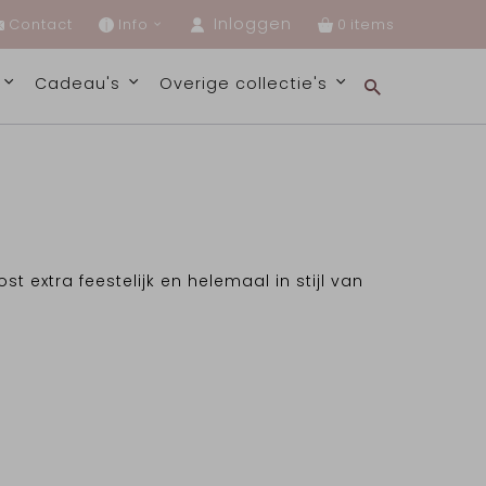
Inloggen
Contact
Info
0
s
Cadeau's
Overige collectie's
t extra feestelijk en helemaal in stijl van