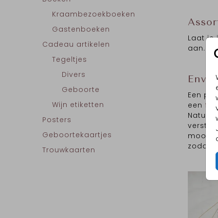
Kraambezoekboeken
Assor
Gastenboeken
Laat je
Cadeau artikelen
aan.
Tegeltjes
Divers
Envel
Geboorte
Een pra
Wijn etiketten
een
fot
Natuurl
Posters
verstur
Geboortekaartjes
mooi kl
zodat j
Trouwkaarten