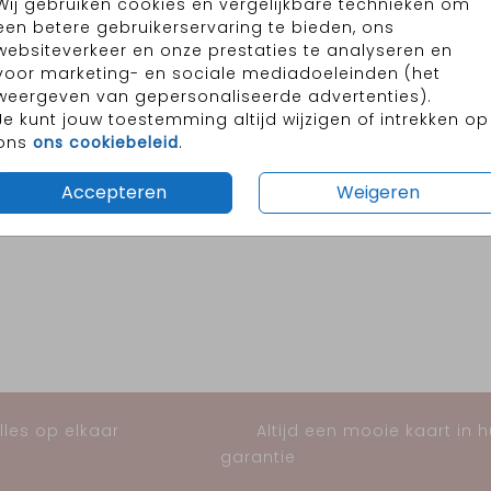
Wij gebruiken cookies en vergelijkbare technieken om
een betere gebruikerservaring te bieden, ons
websiteverkeer en onze prestaties te analyseren en
voor marketing- en sociale mediadoeleinden (het
weergeven van gepersonaliseerde advertenties).
Je kunt jouw toestemming altijd wijzigen of intrekken op
ons
ons cookiebeleid
.
Accepteren
Weigeren
les op elkaar
Altijd een mooie kaart in 
garantie