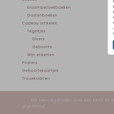
Kraambezoekboeken
Gastenboeken
Cadeau artikelen
Tegeltjes
Divers
Geboorte
Wijn etiketten
Posters
Geboortekaartjes
Trouwkaarten
Alle benodigdheden voor een kaart en al
afgestemd