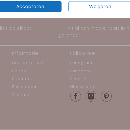
Accepteren
Weigeren
les op elkaar
Altijd een mooie kaart in 
garantie
Informatie
Follow me!
Hoe werkt het?
Instagram
Prijzen
Facebook
Proefdruk
Pinterest
Enveloppen
Nieuwsbrief
Contact