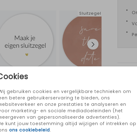
On
Sluitzegel
Vo
Pe
Prijzen
Cookies
Sluitzegel
Wij gebruiken cookies en vergelijkbare technieken om
een betere gebruikerservaring te bieden, ons
websiteverkeer en onze prestaties te analyseren en
voor marketing- en sociale mediadoeleinden (het
weergeven van gepersonaliseerde advertenties).
Je kunt jouw toestemming altijd wijzigen of intrekken op
ons
ons cookiebeleid
.