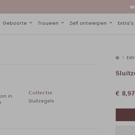
Geboorte
Trouwen
Zelf ontwerpen
Extra'
Ext
Sluit
Collectie
€ 8,97
on in
Sluitzegels
e