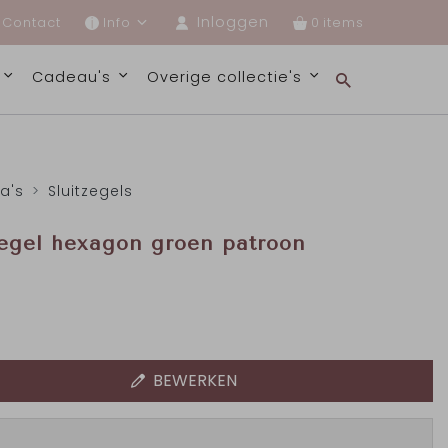
Inloggen
Contact
Info
0
s
Cadeau's
Overige collectie's
ra's
Sluitzegels
zegel hexagon groen patroon
BEWERKEN