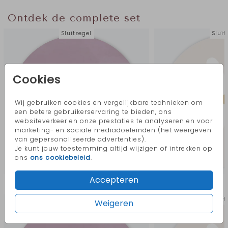
Ontdek de complete set
Sluitzegel
Sluit
Cookies
Wij gebruiken cookies en vergelijkbare technieken om
een betere gebruikerservaring te bieden, ons
websiteverkeer en onze prestaties te analyseren en voor
marketing- en sociale mediadoeleinden (het weergeven
van gepersonaliseerde advertenties).
Je kunt jouw toestemming altijd wijzigen of intrekken op
ons
ons cookiebeleid
.
Accepteren
Meer in deze stijl
Sluitzegel
Sluit
Weigeren