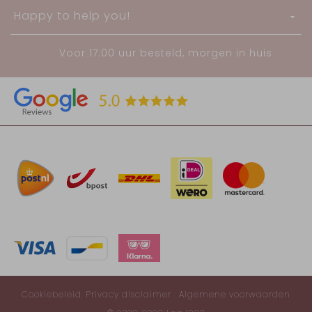
Happy to help you!
Voor 17:00 uur besteld, morgen in huis
Cookiebeleid
Privacy disclaimer
Algemene voorwaarden