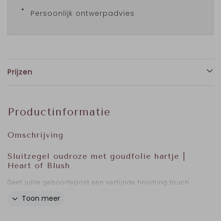
Persoonlijk ontwerpadvies
Prijzen
Productinformatie
Omschrijving
Sluitzegel oudroze met goudfolie hartje |
Heart of Blush
Geef jullie geboortepost een verfijnde finishing touch
met deze
Heart of Blush sluitzegel
. Het zachte oudroze
Toon meer
watercolor verloop vormt een warme basis, terwijl het
goudfolie hartje
subtiel schittert en direct een gevoel
van luxe toevoegt.