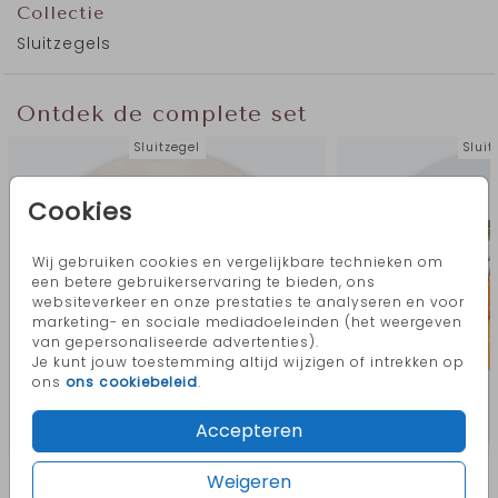
Collectie
Perfect om enveloppen, doopsuiker of bedankjes stijlvol
Sluitzegels
af te sluiten. Een klein detail dat het geheel compleet
maakt en prachtig aansluit bij het geboortekaartje uit
dezelfde collectie.
Ontdek de complete set
Combineer de sluitzegel met de andere items uit de
Heart of Blush collectie
Sluitzegel
voor een harmonieus en
Sluit
samenhangend geheel in dezelfde zachte, moderne stijl.
Cookies
Sluitzegel Heart of Blush
Wij gebruiken cookies en vergelijkbare technieken om
een betere gebruikerservaring te bieden, ons
websiteverkeer en onze prestaties te analyseren en voor
marketing- en sociale mediadoeleinden (het weergeven
van gepersonaliseerde advertenties).
Je kunt jouw toestemming altijd wijzigen of intrekken op
ons
ons cookiebeleid
.
Accepteren
Meer in deze stijl
Weigeren