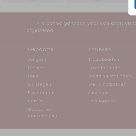
Alle benodigdheden voor een kaart en al
afgestemd
Geboorte
Trouwen
Jongens
Trouwkaarten
Meisjes
Save the date
Folie
Wedding stationery
Sluitzegels
Welkomstborden
Enveloppen
Jubileum
Extra's
Enveloppen
Geboorte
aankondiging