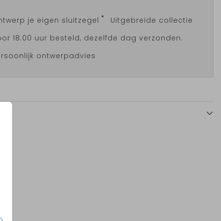
twerp je eigen sluitzegel
Uitgebreide collectie
or 18.00 uur besteld, dezelfde dag verzonden.
rsoonlijk ontwerpadvies