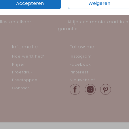
Accepteren
Weigeren
les op elkaar
Altijd een mooie kaart in 
garantie
Informatie
Follow me!
Hoe werkt het?
Instagram
Prijzen
Facebook
Proefdruk
Pinterest
Enveloppen
Nieuwsbrief
Contact