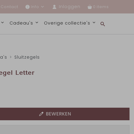
Inloggen
Contact
Info
0
s
Cadeau's
Overige collectie's
ra's
Sluitzegels
egel Letter
BEWERKEN