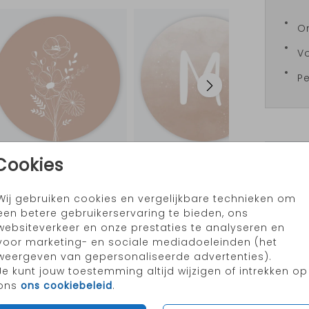
On
Vo
Pe
Prijzen
Cookies
Wij gebruiken cookies en vergelijkbare technieken om
een betere gebruikerservaring te bieden, ons
websiteverkeer en onze prestaties te analyseren en
voor marketing- en sociale mediadoeleinden (het
weergeven van gepersonaliseerde advertenties).
Je kunt jouw toestemming altijd wijzigen of intrekken op
ons
ons cookiebeleid
.