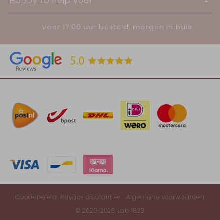
Happy to help you!
Voor 17:00 uur besteld, morgen in huis
Cookiebeleid
Privacy disclaimer
Algemene voorwaarden
© 2020-2026 Lab 1823