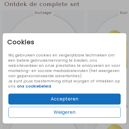
Ontdek de complete set
Sluitzegel
Sluit
Cookies
Wij gebruiken cookies en vergelijkbare technieken om
een betere gebruikerservaring te bieden, ons
websiteverkeer en onze prestaties te analyseren en voor
marketing- en sociale mediadoeleinden (het weergeven
van gepersonaliseerde advertenties).
Je kunt jouw toestemming altijd wijzigen of intrekken op
ons
ons cookiebeleid
.
Meer in deze stijl
Accepteren
Sluitzegel
Sluit
Weigeren