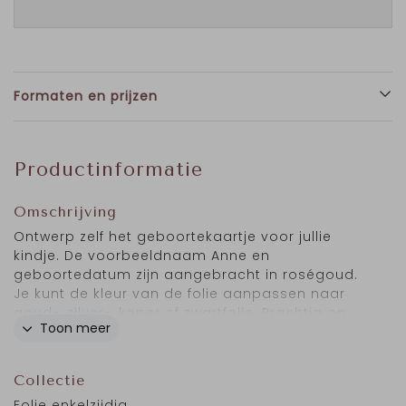
Formaten en prijzen
Productinformatie
Omschrijving
Ontwerp zelf het geboortekaartje voor jullie
kindje. De voorbeeldnaam Anne en
geboortedatum zijn aangebracht in roségoud.
Je kunt de kleur van de folie aanpassen naar
goud-, zilver-, koper of zwartfolie. Prachtig op
Toon meer
linnen karton.
Collectie
Folie enkelzijdig