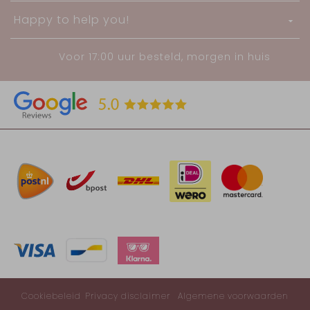
Happy to help you!
Voor 17:00 uur besteld, morgen in huis
Cookiebeleid
Privacy disclaimer
Algemene voorwaarden