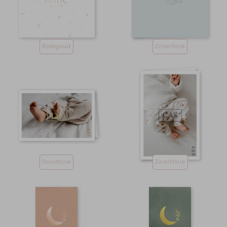
Roségoud
Zilverfolie
Goudfolie
Zwartfolie