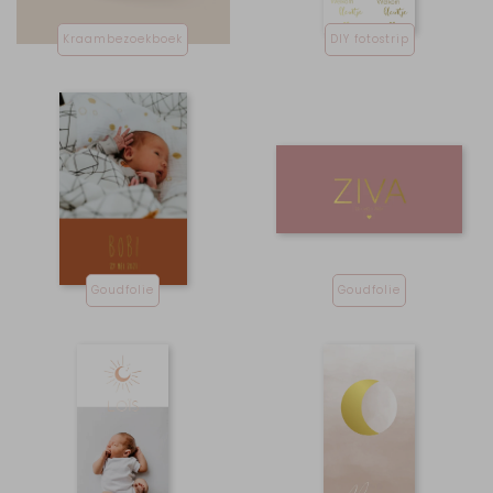
Kraambezoekboek
DIY fotostrip
Goudfolie
Goudfolie