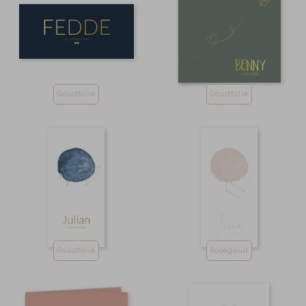
Goudfolie
Goudfolie
Goudfolie
Roségoud