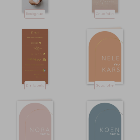
Roségoud
Goudfolie
DIY labels
Goudfolie