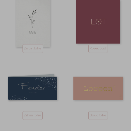
Zwartfolie
Roségoud
Zilverfolie
Goudfolie