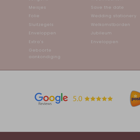
Meisjes
Save the date
Folie
Wedding stationery
Sluitzegels
Welkomstborden
Enveloppen
Jubileum
Extra's
Enveloppen
Geboorte
aankondiging