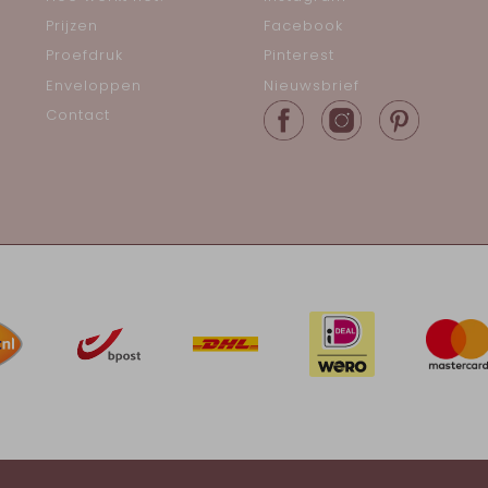
Prijzen
Facebook
Proefdruk
Pinterest
Enveloppen
Nieuwsbrief
Contact