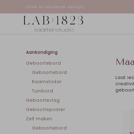
Uniek en Moderne designs
Aankondiging
Maa
Geboortebord
Geboortebord
Laat ie
Raamsticker
creativ
geboort
Tuinbord
Geboortevlag
Geboorteposter
Zelf maken
Geboortebord