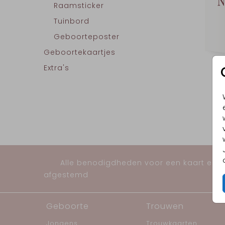
Raamsticker
Tuinbord
Geboorteposter
Geboortekaartjes
Extra's
Alle benodigdheden voor een kaart en al
afgestemd
Geboorte
Trouwen
Jongens
Trouwkaarten