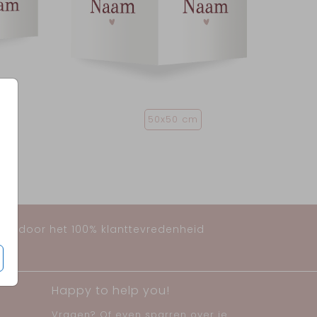
50x50 cm
huis door het 100% klanttevredenheid
Happy to help you!
Vragen? Of even sparren over je