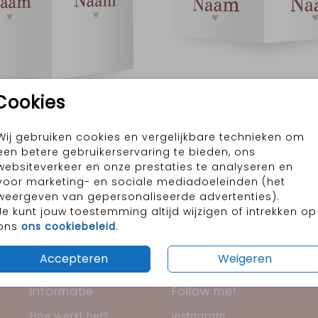
Cookies
40x60 cm
60x40 cm
Wij gebruiken cookies en vergelijkbare technieken om
een betere gebruikerservaring te bieden, ons
websiteverkeer en onze prestaties te analyseren en
voor marketing- en sociale mediadoeleinden (het
weergeven van gepersonaliseerde advertenties).
Je kunt jouw toestemming altijd wijzigen of intrekken op
ons
ons cookiebeleid
.
les op elkaar
Altijd een mooie kaart in 
garantie
Accepteren
Weigeren
Informatie
Follow me!
Hoe werkt het?
Instagram