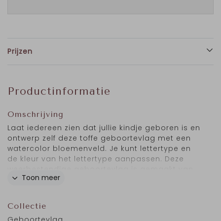
Prijzen
Productinformatie
Omschrijving
Laat iedereen zien dat jullie kindje geboren is en
ontwerp zelf deze toffe geboortevlag met een
watercolor bloemenveld. Je kunt lettertype en
de kleur van het lettertype aanpassen. Deze
weerbestendige geboortevlag is gemaakt van
Toon meer
PVC, een dik weerbestendige stof waardoor je
de vlag iedere verjaardag van je kindje buiten
kunt hangen. Er zit een lus en een open zoom
Collectie
aan de bovenzijde van de de vlag waar je een
Geboortevlag