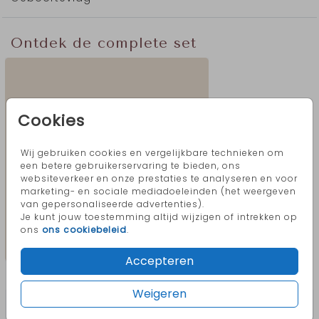
normalen vlaggenstok in kunt steken.
Ontdek de complete set
Cookies
Wij gebruiken cookies en vergelijkbare technieken om
een betere gebruikerservaring te bieden, ons
websiteverkeer en onze prestaties te analyseren en voor
marketing- en sociale mediadoeleinden (het weergeven
van gepersonaliseerde advertenties).
Je kunt jouw toestemming altijd wijzigen of intrekken op
ons
ons cookiebeleid
.
Accepteren
Meer in deze stijl
Weigeren
Vlag