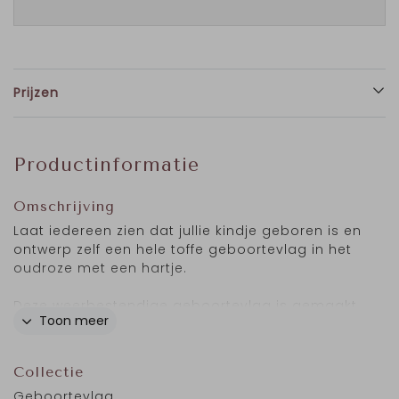
Prijzen
Productinformatie
Omschrijving
Laat iedereen zien dat jullie kindje geboren is en
ontwerp zelf een hele toffe geboortevlag in het
oudroze met een hartje.
Deze weerbestendige geboortevlag is gemaakt
Toon meer
van PVC, een dik weerbestendige stof waardoor
je de vlag iedere verjaardag van je kindje buiten
kunt hangen.
Collectie
Geboortevlag