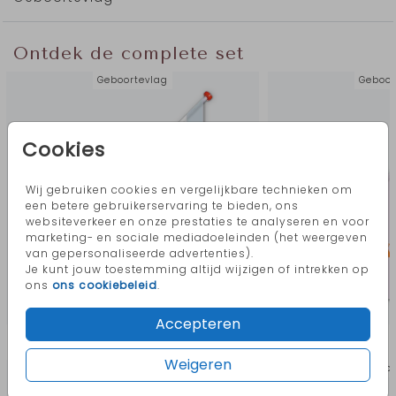
Er zit een lus en een open zoom aan de
bovenzijde van de de vlag waar je een
normalen vlaggenstok in kunt steken.
Ontdek de complete set
Geboortevlag
Geboor
Cookies
Wij gebruiken cookies en vergelijkbare technieken om
een betere gebruikerservaring te bieden, ons
websiteverkeer en onze prestaties te analyseren en voor
marketing- en sociale mediadoeleinden (het weergeven
van gepersonaliseerde advertenties).
Je kunt jouw toestemming altijd wijzigen of intrekken op
ons
ons cookiebeleid
.
Accepteren
Meer in deze stijl
Weigeren
Geboortevlag
Geboor