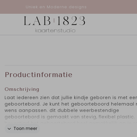
Uniek en Moderne designs
Productinformatie
Omschrijving
Laat iedereen zien dat jullie kindje geboren is met ee
geboortebord. Je kunt het geboorteboord helemaal 
wens aanpassen. dit dubbele weerbestendige
geboortebord is gemaakt van stevig, flexibel plastic.
bevestigd het geboortebord heel gemakkelijk op je 
Toon meer
of een andere gladde ondergrond, met het dubbelzij
tape dat aan de flappen van het geboortebord zit. H