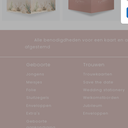
Alle benodigdheden voor een kaart en al
afgestemd
Geboorte
Trouwen
Jongens
Trouwkaarten
Meisjes
Save the date
Folie
Wedding stationery
Sluitzegels
Welkomstborden
Enveloppen
Jubileum
Extra's
Enveloppen
Geboorte
aankondiging