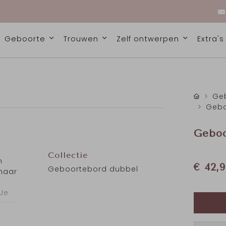
Geboorte
Trouwen
Zelf ontwerpen
Extra'
Geb
Gebo
Geboo
Collectie
n
€ 42,9
Geboortebord dubbel
naar
 Je
raam
dige
et