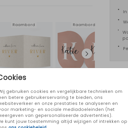
In
W
Raambord
Raambord
Wo
po
Pe
Cookies
Prijzen
Wij gebruiken cookies en vergelijkbare technieken om
Raambord
Raambord
een betere gebruikerservaring te bieden, ons
websiteverkeer en onze prestaties te analyseren en
voor marketing- en sociale mediadoeleinden (het
weergeven van gepersonaliseerde advertenties).
Je kunt jouw toestemming altijd wijzigen of intrekken op
ons
ons cookiebeleid
.