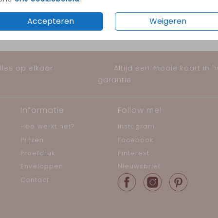
Accepteren
Weigeren
les op elkaar
Altijd een mooie kaart in 
garantie
Informatie
Follow me!
Hoe werkt het?
Instagram
Prijzen
Facebook
Proefdruk
Pinterest
Enveloppen
Nieuwsbrief
Contact