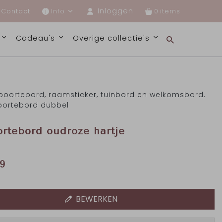
Inloggen
Contact
Info
0
s
Cadeau's
Overige collectie's
oortebord, raamsticker, tuinbord en welkomsbord.
ortebord dubbel
rtebord oudroze hartje
9
BEWERKEN