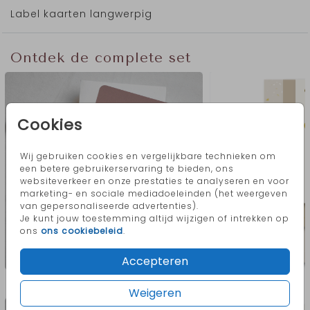
voorbeeldnaam Marley is toegepast met
Label kaarten langwerpig
goudfolie, maar dit kun je ook aanpassen. Het
formaat van dit label geboortekaartje is 10x21
cm en past in een
envelop
van 11x22 cm.
Ontdek de complete set
Cookies
Wij gebruiken cookies en vergelijkbare technieken om
een betere gebruikerservaring te bieden, ons
websiteverkeer en onze prestaties te analyseren en voor
marketing- en sociale mediadoeleinden (het weergeven
van gepersonaliseerde advertenties).
Je kunt jouw toestemming altijd wijzigen of intrekken op
ons
ons cookiebeleid
.
Accepteren
Meer in deze stijl
Weigeren