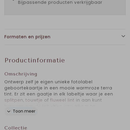
Bijpassende producten verkrijgbaar
Formaten en prijzen
Productinformatie
Omschrijving
Ontwerp zelf je eigen unieke fotolabel
geboortekaartje in een mooie warmroze terra
tint. Er zit een gaatje in elk labeltje waar je een
splitpen
,
touwtje
of
fluweel lint
in aan kunt
brengen om de labeltjes aan elkaar te
Toon meer
bevestigen. Je kunt de achtergrond, kleur en
lettertype naar wens aanpassen en het
geboortekaartje personaliseren. De
Collectie