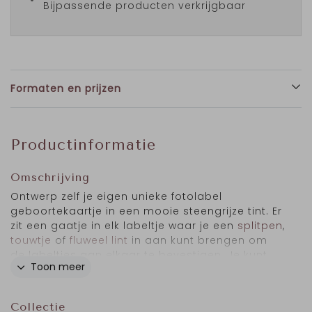
Bijpassende producten verkrijgbaar
Formaten en prijzen
Productinformatie
Omschrijving
Ontwerp zelf je eigen unieke fotolabel
geboortekaartje in een mooie steengrijze tint. Er
zit een gaatje in elk labeltje waar je een
splitpen
,
touwtje
of
fluweel lint
in aan kunt brengen om
de labeltjes aan elkaar te bevestigen. Je kunt
Toon meer
de achtergrond, kleur en lettertype naar wens
aanpassen en het geboortekaartje
personaliseren. De voorbeeldnaam Marley is
Collectie