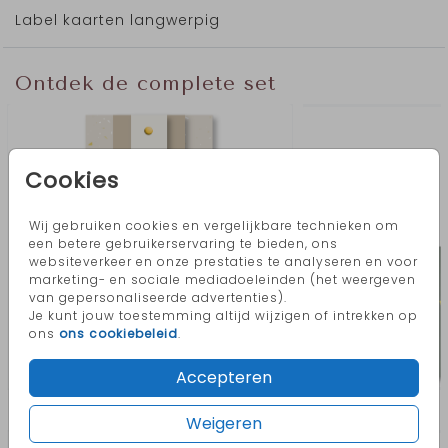
toegepast met zwartfolie, maar dit kun je ook
Label kaarten langwerpig
aanpassen. Het formaat van dit label
geboortekaartje is 10x21 cm en past in een
envelop
van 11x22 cm.
Ontdek de complete set
Cookies
Wij gebruiken cookies en vergelijkbare technieken om
een betere gebruikerservaring te bieden, ons
websiteverkeer en onze prestaties te analyseren en voor
marketing- en sociale mediadoeleinden (het weergeven
van gepersonaliseerde advertenties).
Je kunt jouw toestemming altijd wijzigen of intrekken op
ons
ons cookiebeleid
.
Accepteren
Meer in deze stijl
Weigeren