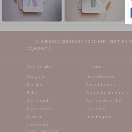
Alle benodigdheden voor een kaart en al
afgestemd
Geboorte
Trouwen
Jongens
Trouwkaarten
Meisjes
Save the date
Folie
Wedding stationery
Sluitzegels
Welkomstborden
Enveloppen
Jubileum
Extra's
Enveloppen
Geboorte
aankondiging