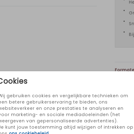
H
Gr
Sn
Bi
Formate
Cookies
Wij gebruiken cookies en vergelijkbare technieken om
een betere gebruikerservaring te bieden, ons
websiteverkeer en onze prestaties te analyseren en
voor marketing- en sociale mediadoeleinden (het
weergeven van gepersonaliseerde advertenties).
Je kunt jouw toestemming altijd wijzigen of intrekken op
ons
ons cookiebeleid
.