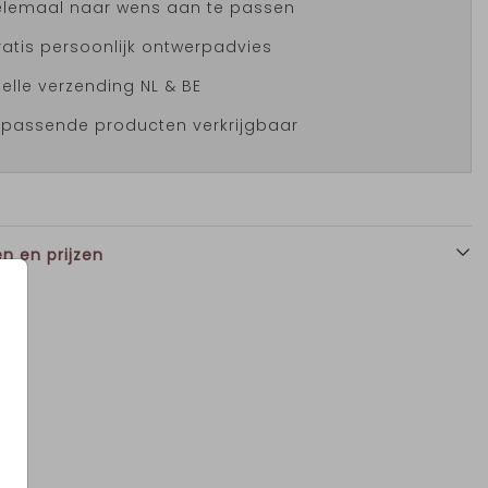
elemaal naar wens aan te passen
atis persoonlijk ontwerpadvies
elle verzending NL & BE
jpassende producten verkrijgbaar
n en prijzen