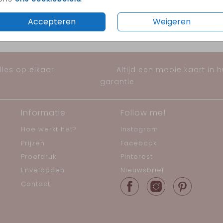
Accepteren
Weigeren
les op elkaar
Altijd een mooie kaart in 
garantie
Informatie
Follow me!
Hoe werkt het?
Instagram
Prijzen
Facebook
Proefdruk
Pinterest
Enveloppen
Nieuwsbrief
Contact