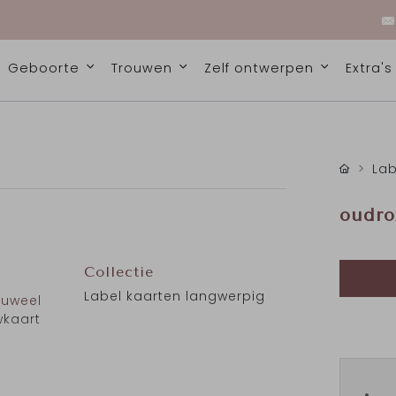
Geboorte
Trouwen
Zelf ontwerpen
Extra'
Lab
oudro
Collectie
Label kaarten langwerpig
luweel
wkaart
en