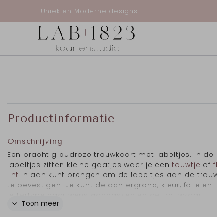
Uniek en Moderne designs
Productinformatie
Omschrijving
Een prachtig oudroze trouwkaart met labeltjes. In de
labeltjes zitten kleine gaatjes waar je een
touwtje
of
f
lint
in aan kunt brengen om de labeltjes aan de trou
te bevestigen. Je kunt de achtergrond, kleur, folie en
lettertype naar wens aanpassen en de trouwkaart
Toon meer
personaliseren. De trouwkaart is 10x21cm en past in e
envelop
van 11x22 cm.